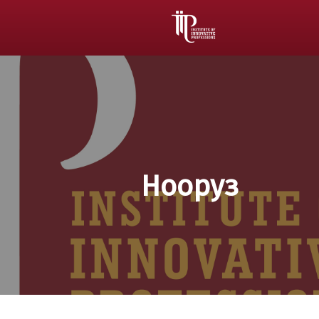
Нооруз