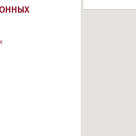
ИОННЫХ
К