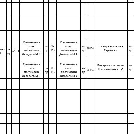
Специальные
Специальные
главы
лк
3-
главы
лк
Пожарная тактика
лк
3-316
века
лк
математики
пр
316
математики
пр
Сариев У.Ч.
пр
п/ч-4
.
пр
Дильдаев М.С.
Дильдаев М.С.
Специальные
Специальные
Пожаровзрывозащита
лк
главы
лк
3-
главы
лк
Шаршеналиева Г.М.
пр
3-116
математики
пр
116
математики
пр
Дильдаев М.С.
Дильдаев М.С.