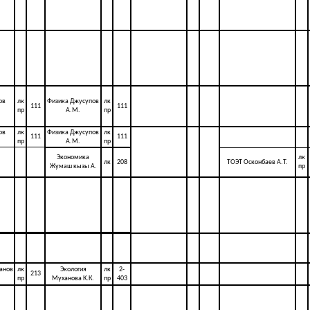
ов
лк
Физика Джусупов
лк
111
111
пр
А.М.
пр
ов
лк
Физика Джусупов
лк
111
111
пр
А.М.
пр
Экономика
лк
лк
208
ТОЭТ Осконбаев А.Т.
Жумаш кызы А.
пр
анов
лк
Экология
лк
2-
213
пр
Муханова К.К.
пр
403