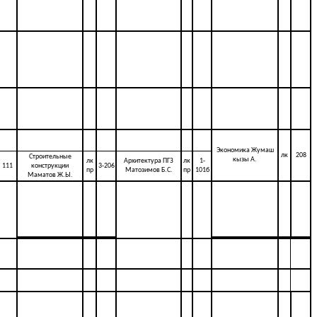
Экономика Жумаш
лк
208
Строительные
кызы А.
лк
Архитектура ПГЗ
лк
1-
111
конструкции
3-206
пр
Матозимов Б.С.
пр
101б
Маматов Ж.Ы.