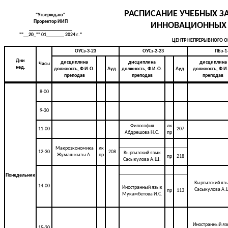
РАСПИСАНИЕ УЧЕБНЫХ З
"Утверждаю"
Проректор ИИП
ИННОВАЦИОННЫХ
_________________
""__20_"" 01_______ 2024 г."
ЦЕНТР НЕПРЕРЫВНОГО 
ОУСз-3-23
ОУСз-2-23
ПБз-1
Дни
дисциплина
дисциплина
дисциплина
Часы
нед.
должность, Ф.И.О.
Ауд.
должность, Ф.И.О.
Ауд.
должность, Ф.И
преподав
преподав
преподав
8-00
9-30
Философия
лк
11-00
207
Абдрешова Н.С.
пр
Макроэкономика
лк
12-30
208
Кыргызский язык
Жумаш кызы А.
пр
пр
218
Сасыкулова А.Ш.
Понедельник
Кыргызский яз
14-00
Иностранный язык
Сасыкулова А.
пр
113
Мукамбетова И.С.
Иностранный я
15-30