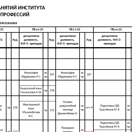
АНЯТИЙ ИНСТИТУТА
 ПРОФЕССИЙ
ОБРАЗОВАНИЯ
-23
ПБз-к-23
ПБз-1-22
ПБз-к-22
дисциплина
дисциплина
дисциплина
.О.
Ауд.
должность,
Ауд.
должность,
Ауд.
должность, Ф.И.О.
Ф.И.О. преподав
Ф.И.О. преподав
преподав
Философия
лк
Философия
лк
207
207
Абдрешова Н.С.
пр
Абдрешова Н.С.
пр
Кыргызский язык
пр
218
Сасыкулова А.Ш.
Основы
Иностранный
ык
доврачебной
лк
Подготовка ГДЗ
лк
пр
218
п/ч-4
язык
Ш.
помощи
пр
Турусбеков М.Я.
пр
пр
113
Мукамбетова
Дюшембиева Н.
И.С.
Подготовка ГДЗ
лк
Турусбеков М.Я.
пр
Пожарная
зык
лк
пр
113
техника
п/ч-4