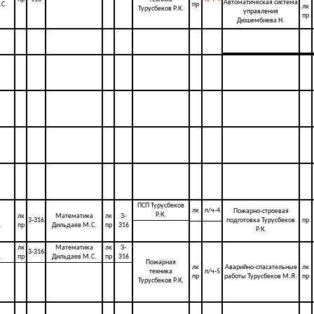
Автоматическая система
.С.
пр
лк
Турусбеков Р.К.
управления
пр
Дюшембиева Н.
ПСП Турусбеков
лк
п/ч-4
Пожарно-строевая
Р.К.
лк
Математика
лк
3-
3-316
подготовка Турусбеков
пр
.
пр
Дильдаев М.С.
пр
316
Р.К.
лк
Математика
лк
3-
3-316
.
пр
Дильдаев М.С.
пр
316
Пожарная
лк
Аварийно-спасательные
лк
техника
п/ч-5
пр
работы Турусбеков М.Я.
пр
Турусбеков Р.К.