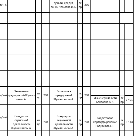
Деньги, кредит,
лк
п/ч-5
210
банки Чомоева Ж.Б.
пр
Экономика
Экономика
лк
лк
п/ч-4
предприятий Жумаш
208
предприятий
208
пр
пр
Инженерные сети
лк
кызы А.
Жумаш кызы А.
2-401
Бекбаева А.К.
пр
Стандарты
Стандарты
п/ч-4
Кадастровое
оценочной
лк
оценочной
лк
лк
208
208
картогрфирование
3-113
деятельности
пр
деятельности
пр
пр
Родионова Е.Г.
Жумаш кызы А.
Жумаш кызы А.