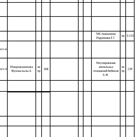
ГИС-технологии
пр
3-113
Родионова Е.Г.
п/ч-6
Регулирование
Микроэкономика
лк
земельных
лк
п/ч-4
208
СЗР
Жумаш кызы А.
пр
отношений Кебеков
пр
А.Ж.