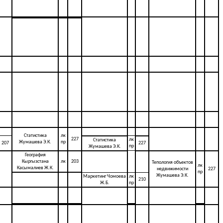
Статистика
лк
227
лк
Статистика
Жумашева Э.К.
пр
207
227
пр
Жумашева Э.К.
География
Кыргызстана
лк
203
Тепология объектов
лк
Касымалиев Ж.К.
недвижимости
227
пр
Жумашева Э.К.
Маркетинг Чомоева
лк
210
Ж.Б.
пр