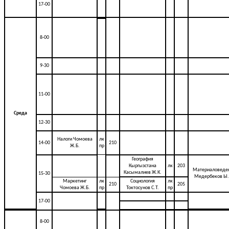
17-00
8-00
9-30
11-00
Среда
12-30
Налоги Чомоева
лк
14-00
210
Ж.Б.
пр
География
Кыргызстана
лк
203
Материаловеде
Касымалиев Ж.К.
15-30
Медербеков Ы.
Маркетинг
лк
Социология
лк
210
205
Чомоева Ж.Б.
пр
Токтосунов С.Т.
пр
17-00
8-00