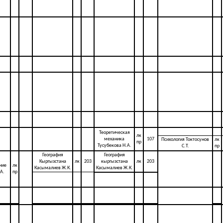
Теоретическая
лк
механика
107
Психология Токтосунов
лк
пр
Тусубекова Н.А.
С.Т.
пр
География
География
Кыргызстана
лк
203
кыргызстана
лк
203
ние
лк
Касымалиев Ж.К.
Касымалиев Ж.К.
А.
пр