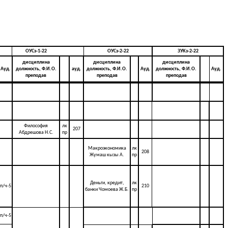
ОУСз-1-22
ОУСз-2-22
ЗУКз-2-22
дисциплина
дисциплина
дисциплина
Ауд.
должность, Ф.И.О.
ауд.
должность, Ф.И.О.
Ауд.
должность, Ф.И.О.
Ауд.
преподав
преподав
преподав
Философия
лк
207
Абдрешова Н.С.
пр
Макроэкономика
лк
208
Жумаш кызы А.
пр
Деньги, кредит,
лк
п/ч-5
210
банки Чомоева Ж.Б.
пр
п/ч-5