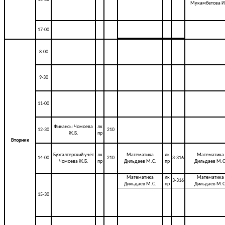
Мукамбетова И
17-00
8-00
9-30
11-00
Финансы Чомоева
лк
12-30
210
Ж.Б.
пр
Вторник
Бухгалтерский учёт
лк
Математика
лк
Математика
14-00
210
3-316
Чомоева Ж.Б.
пр
Дильдаев М.С.
пр
Дильдаев М.С
Математика
лк
Математика
3-316
Дильдаев М.С.
пр
Дильдаев М.С
15-30