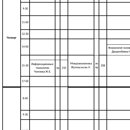
9-30
11-00
12-30
Четверг
14-00
Физиология чело
Дюшембиева Н
Микроэкономика
лк
Информационные
15-30
208
Жумаш кызы А.
пр
технологии
пр
210
Чомоева Ж.Б.
17-00
8-00
9-30