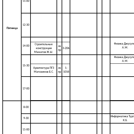
11-00
12-30
Пятница
Физика Джусуп
Строительные
14-00
лк
А.М.
конструкции
3-206
пр
Маматов Ж.Ы.
Физика Джусуп
А.М.
15-30
Архитектура ПГЗ
лк
1-
Матозимов Б.С.
пр
101б
17-00
8-00
Информатика Тург
9-30
К.Б.
11-00