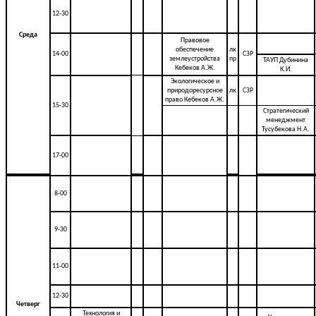
12-30
Среда
Правовое
обеспечение
лк
14-00
СЗР
землеустройства
пр
ТАУП Дубинина
Кебеков А.Ж.
К.И.
Экологическое и
природоресурсное
лк
СЗР
право Кебеков А.Ж.
15-30
Стратегический
менеджмент
Тусубекова Н.А.
17-00
8-00
9-30
11-00
12-30
Четверг
Технология и