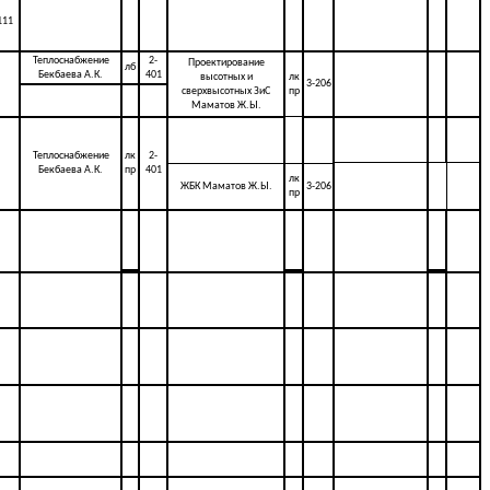
111
Теплоснабжение
2-
Проектирование
лб
Бекбаева А.К.
401
высотных и
лк
3-206
сверхвысотных ЗиС
пр
Маматов Ж.Ы.
Теплоснабжение
лк
2-
Бекбаева А.К.
пр
401
лк
ЖБК Маматов Ж.Ы.
3-206
пр