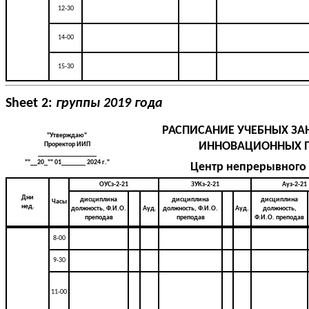
12-30
14-00
15-30
Sheet 2:
группы 2019 года
РАСПИСАНИЕ УЧЕБНЫХ ЗА
"Утверждаю"
ИННОВАЦИОННЫХ 
Проректор ИИП
_________________
""__20_"" 01_______ 2024 г."
Центр непрерывного
ОУСз-2-21
ЗУКз-2-21
Ауз-2-21
Дни
дисциплина
дисциплина
дисциплина
Часы
нед.
должность, Ф.И.О.
Ауд.
должность, Ф.И.О.
Ауд.
должность,
преподав
преподав
Ф.И.О. преподав
8-00
9-30
11-00