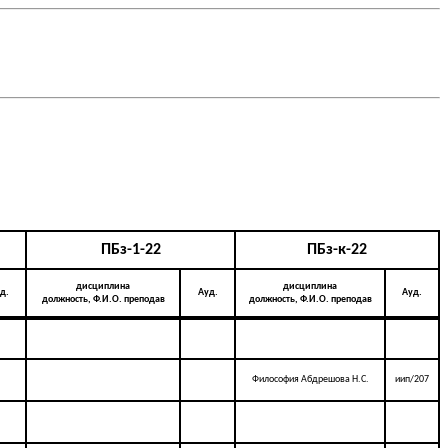
ПБз-1-22
ПБз-к-22
дисциплина
дисциплина
д.
Ауд.
Ауд.
должность, Ф.И.О. преподав
должность, Ф.И.О. преподав
Философия Абдрешова Н.С.
иип/207