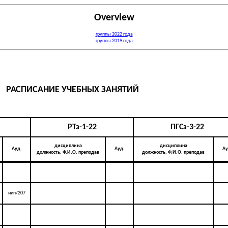
Overview
группы 2022 года
группы 2019 года
РАСПИСАНИЕ УЧЕБНЫХ ЗАНЯТИЙ
РТз-1-22
ПГСз-3-22
дисциплина
дисциплина
Ауд.
Ауд.
Ау
должность, Ф.И.О. преподав
должность, Ф.И.О. преподав
иип/207