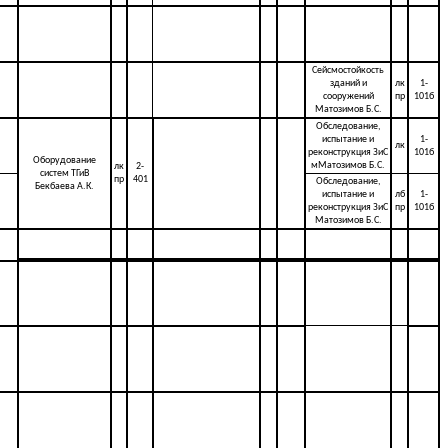
Сейсмостойкость
зданий и
лк
1-
сооружений
пр
101б
Матозимов Б.С.
Обследование,
испытание и
1-
лк
реконструкция ЗиС
101б
Оборудование
мМатозимов Б.С.
лк
2-
систем ТГиВ
пр
401
Обследование,
Бекбаева А.К.
испытание и
лб
1-
реконструкция ЗиС
пр
101б
Матозимов Б.С.