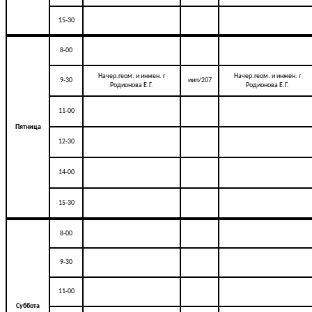
15-30
8-00
Начер.геом. и инжен. г
Начер.геом. и инжен. г
9-30
иип/207
Родионова Е.Г.
Родионова Е.Г.
11-00
Пятница
12-30
14-00
15-30
8-00
9-30
11-00
Суббота