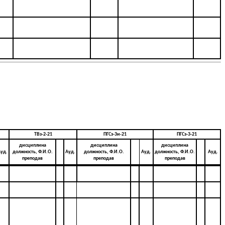
ТВз-2-21
ПГСз-3и-21
ПГСз-3-21
дисциплина
дисциплина
дисциплина
уд.
должность, Ф.И.О.
Ауд.
должность, Ф.И.О.
Ауд.
должность, Ф.И.О.
Ауд.
преподав
преподав
преподав