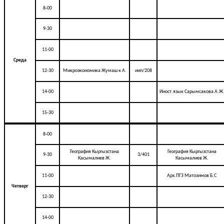
8-00
9-30
11-00
Среда
12-30
Микроэкономика Жумаш к А.
иип/208
14-00
Иност.язык Сарымсакова А.Ж
15-30
8-00
География Кыргызстана
География Кыргызстана
9-30
3/401
Касымалиев Ж.
Касымалиев Ж.
11-00
Арх.ПГЗ Матозимов Б.С
Четверг
12-30
14-00