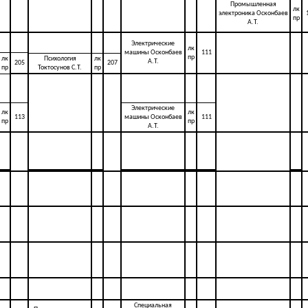
Промышленная
лк
электроника Осконбаев
пр
А.Т.
Электрические
лк
машины Осконбаев
111
пр
лк
Психология
лк
А.Т.
205
207
пр
Токтосунов С.Т.
пр
Электрические
лк
лк
113
машины Осконбаев
111
пр
пр
А.Т.
Специальная