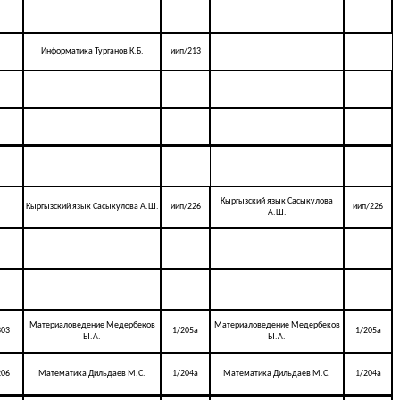
Информатика Турганов К.Б.
иип/213
Кыргызский язык Сасыкулова
Кыргызский язык Сасыкулова А.Ш.
иип/226
иип/226
А.Ш.
Материаловедение Медербеков
Материаловедение Медербеков
303
1/205а
1/205а
Ы.А.
Ы.А.
206
Математика Дильдаев М.С.
1/204а
Математика Дильдаев М.С.
1/204а