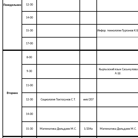
12-30
Понедельник
14-00
15-30
Инфор. технологии Турганов К.Б
17-00
8-00
Кыргызский язык Сасыкулова
9-30
А.Ш.
11-00
Вторник
12-30
Социология Токтосунов С.Т.
иип/207
14-00
15-30
Математика Дильдаев М.С.
1/204а
Математика Дильдаев М.С.