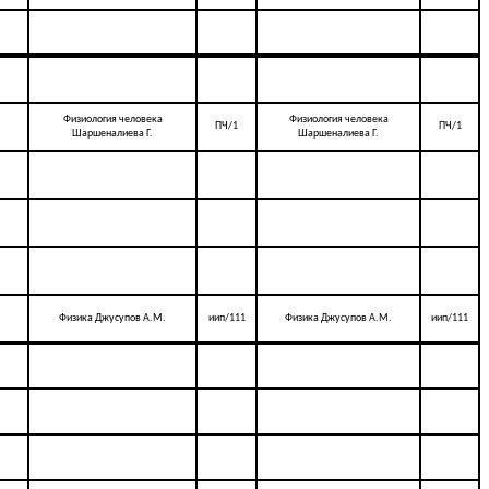
Физиология человека
Физиология человека
ПЧ/1
ПЧ/1
Шаршеналиева Г.
Шаршеналиева Г.
Физика Джусупов А.М.
иип/111
Физика Джусупов А.М.
иип/111