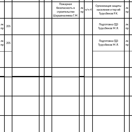
Пожарная
Организация защиты
безопасность в
лк
лк
п/ч-4
населения и тер-ий
строительстве
пр
пр
Турусбеков Р.К.
Шаршеналиева Г.М.
лк
Подготовка ГДЗ
лк
205
пр
Турусбеков М.Я.
пр
лк
Подготовка ГДЗ
лк
205
пр
Турусбеков М.Я.
пр