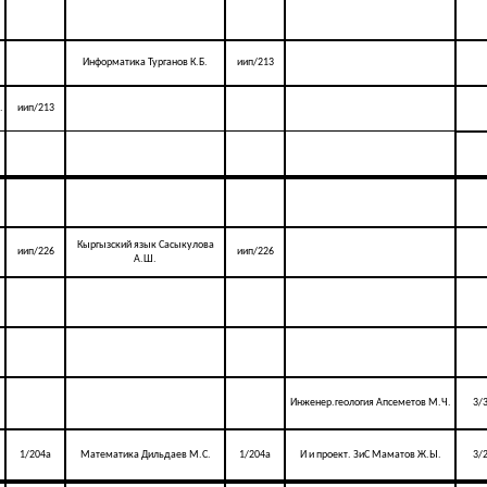
Информатика Турганов К.Б.
иип/213
.
иип/213
Кыргызский язык Сасыкулова
иип/226
иип/226
А.Ш.
Инженер.геология Апсеметов М.Ч.
3/
1/204а
Математика Дильдаев М.С.
1/204а
И и проект. ЗиС Маматов Ж.Ы.
3/