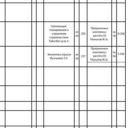
Организация,
Программные
планирование и
лк
комплексы
лк
управление
205
3=206
пр
расчёта СК
пр
строительством
Маматов Ж.Ы.
Тойчубек уулу А.
Программные
комплексы
лк
3-206
Экономика отрасли
лк
расчёта СК
пр
227
Жумашева Э.К.
пр
Маматов Ж.Ы.