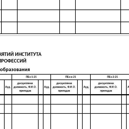
НЯТИЙ ИНСТИТУТА
ПРОФЕССИЙ
 образования
ПБз-1-21
ПБз-к-21
ПБз-2-21
дисциплина
дисциплина
дисциплина
Ауд.
должность, Ф.И.О.
Ауд.
должность, Ф.И.О.
Ауд.
должность, Ф.И.О.
А
преподав
преподав
преподав