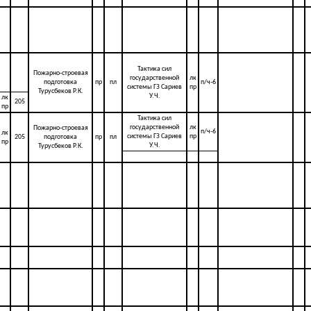
Тактика сил
Пожарно-строевая
государственной
лк
подготовка
пр
пл
п/ч-6
системы ГЗ Сариев
пр
Турусбеков Р.К.
У.Ч.
лк
205
пр
Тактика сил
государственной
лк
Пожарно-строевая
п/ч-6
лк
системы ГЗ Сариев
пр
205
подготовка
пр
пл
пр
У.Ч.
Турусбеков Р.К.