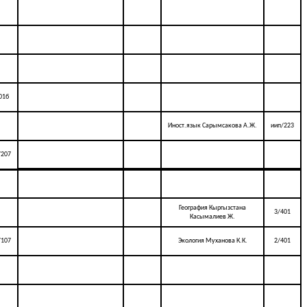
01б
Иност.язык Сарымсакова А.Ж.
иип/223
/207
География Кыргызстана
3/401
Касымалиев Ж.
/107
Экология Муханова К.К.
2/401