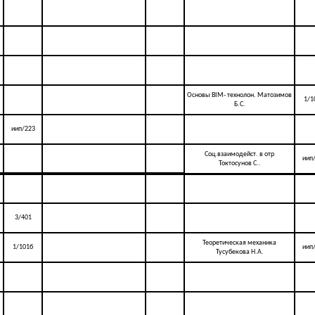
Основы BIM- технолон. Матозимов
1/1
Б.С.
.
иип/223
Соц.взаимодейст. в отр
иип
Токтосунов С..
3/401
Теоретическая механика
1/101б
иип
Тусубекова Н.А.