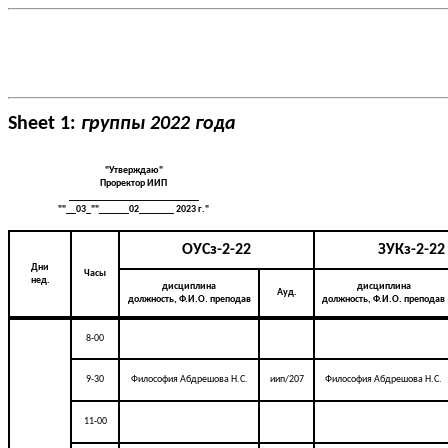
Sheet 1:
группы 2022 года
"Утверждаю"
Проректор ИИП
__________________________
""__03_""______02_______ 2023 г."
ОУСз-2-22
ЗУКз-2-22
Дни
Часы
нед.
дисциплина
дисциплина
Ауд.
должность, Ф.И.О. преподав
должность, Ф.И.О. преподав
8-00
9-30
Философия Абдрешова Н.С.
иип/207
Философия Абдрешова Н.С.
11-00