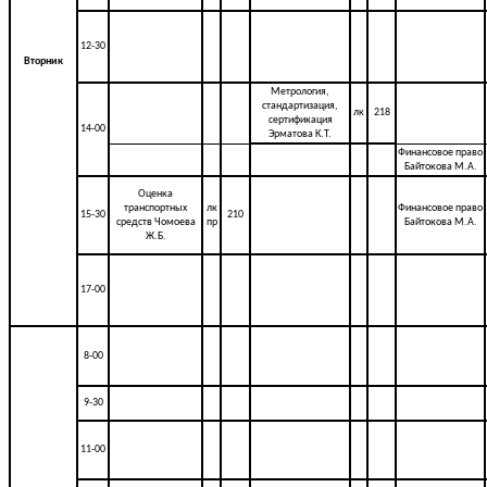
12-30
Вторник
Метрология,
стандартизация,
лк
218
сертификация
14-00
Эрматова К.Т.
Финансовое право
Байтокова М.А.
Оценка
транспортных
лк
Финансовое право
15-30
210
средств Чомоева
пр
Байтокова М.А.
Ж.Б.
17-00
8-00
9-30
11-00