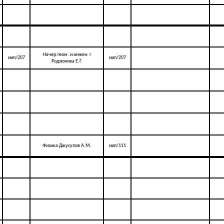
Начер.геом. и инжен. г
иип/207
иип/207
Родионова Е.Г.
Физика Джусупов А.М.
иип/111