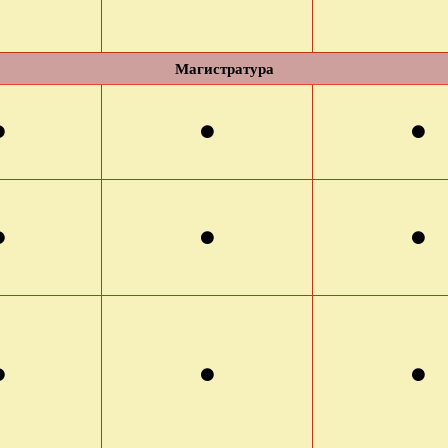
Магистратура
⚫
⚫
⚫
⚫
⚫
⚫
⚫
⚫
⚫