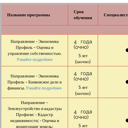
Срок
Название программы
Специалист
обучения
Направление - Экономика
4 года
(очно)
Профиль – Оценка и
управление собственностью.
5 лет
Узнайте подробнее
(заочно)
4 года
Направление - Экономика
(очно)
Профиль – Банковское дело и
5 лет
финансы.
Узнайте подробнее
(заочно)
Направление –
Землеустройство и кадастры
4 года
Профили: - Кадастр
(очно)
недвижимости; - Оценка и
5 лет
мониторинг земель;