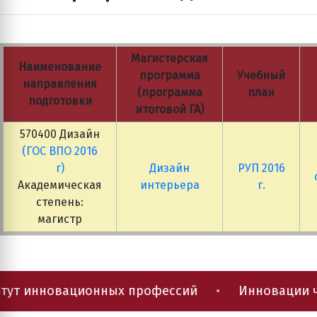
Магистерская
Наименование
программа
Учебный
направления
(программа
план
подготовки
итоговой ГА)
570400 Дизайн
(ГОС ВПО 2016
г)
Дизайн
РУП 2016
Академическая
интерьера
г.
степень:
магистр
ут инновационных профессий
•
Инновации че